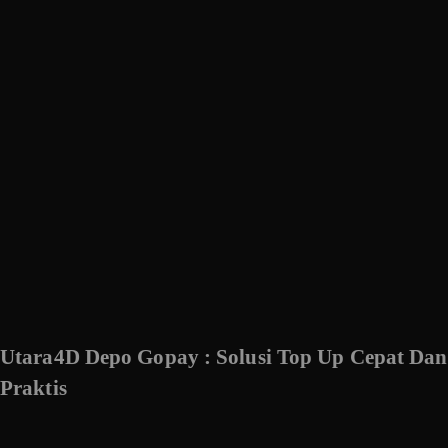
Utara4D Depo Gopay : Solusi Top Up Cepat Dan
Praktis