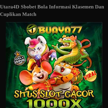
Utara4D Sbobet Bola Informasi Klasemen Dan
Cuplikan Match