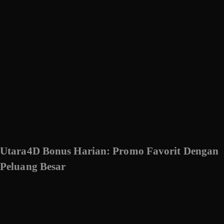
Utara4D Bonus Harian: Promo Favorit Dengan
Peluang Besar