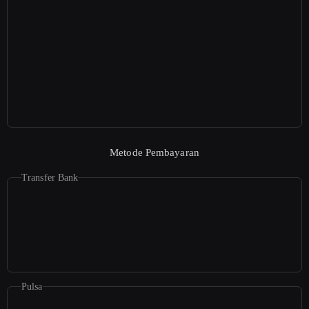
Metode Pembayaran
Transfer Bank
Pulsa